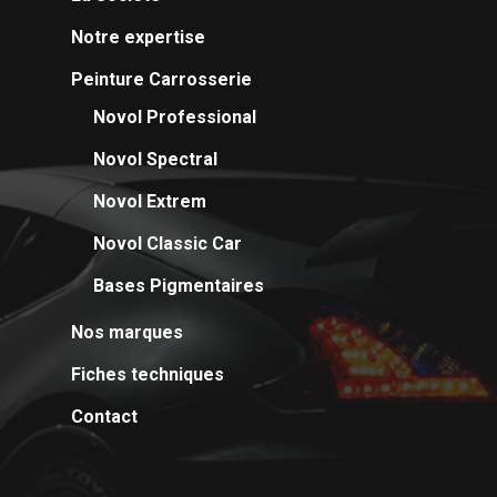
Notre expertise
Peinture Carrosserie
Novol Professional
Novol Spectral
La Société
Novol Extrem
Peinture Carrosse
Novol Classic Car
Peinture Industrie
Novol Professional
Bases Pigmentaires
Novol Spectral
Contact
Nos marques
Novol Extrem
Fiches techniques
Novol Classic Car
Contact
Bases Pigmentaires